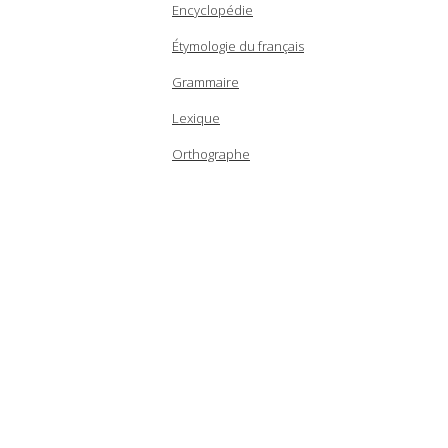
Encyclopédie
Étymologie du français
Grammaire
Lexique
Orthographe