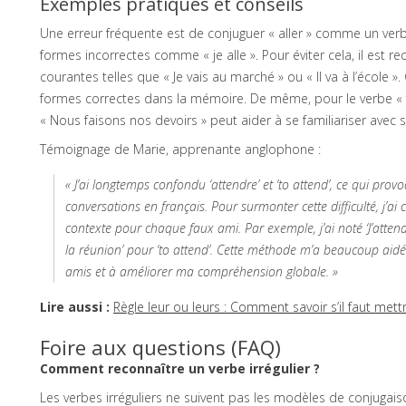
Exemples pratiques et conseils
Une erreur fréquente est de conjuguer « aller » comme un verbe
formes incorrectes comme « je alle ». Pour éviter cela, il e
courantes telles que « Je vais au marché » ou « Il va à l’école 
formes correctes dans la mémoire. De même, pour le verbe « f
« Nous faisons nos devoirs » peut aider à se familiariser avec s
Témoignage de Marie, apprenante anglophone :
« J’ai longtemps confondu ‘attendre’ et ‘to attend’, ce qui pr
conversations en français. Pour surmonter cette difficulté, j’ai
contexte pour chaque faux ami. Par exemple, j’ai noté ‘J’attends 
la réunion’ pour ‘to attend’. Cette méthode m’a beaucoup aidé
amis et à améliorer ma compréhension globale. »
Lire aussi :
Règle leur ou leurs : Comment savoir s’il faut mettr
Foire aux questions (FAQ)
Comment reconnaître un verbe irrégulier ?
Les verbes irréguliers ne suivent pas les modèles de conjugai