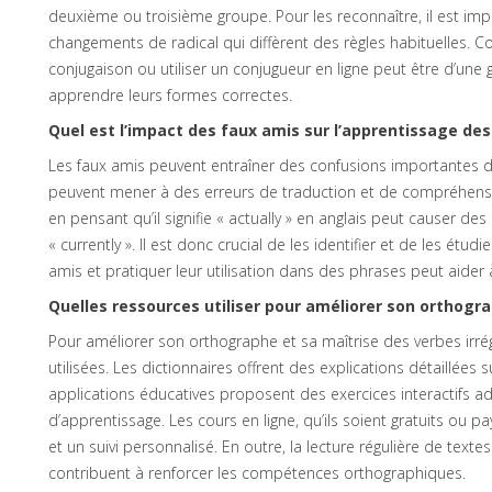
deuxième ou troisième groupe. Pour les reconnaître, il est imp
changements de radical qui diffèrent des règles habituelles. C
conjugaison ou utiliser un conjugueur en ligne peut être d’une 
apprendre leurs formes correctes.
Quel est l’impact des faux amis sur l’apprentissage des
Les faux amis peuvent entraîner des confusions importantes da
peuvent mener à des erreurs de traduction et de compréhensio
en pensant qu’il signifie « actually » en anglais peut causer des
« currently ». Il est donc crucial de les identifier et de les étu
amis et pratiquer leur utilisation dans des phrases peut aider à
Quelles ressources utiliser pour améliorer son orthogr
Pour améliorer son orthographe et sa maîtrise des verbes irrég
utilisées. Les dictionnaires offrent des explications détaillées 
applications éducatives proposent des exercices interactifs ad
d’apprentissage. Les cours en ligne, qu’ils soient gratuits ou p
et un suivi personnalisé. En outre, la lecture régulière de textes
contribuent à renforcer les compétences orthographiques.