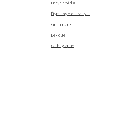
Encyclopédie
Étymologie du français
Grammaire
Lexique
Orthographe