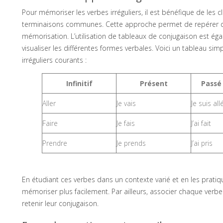
Pour mémoriser les verbes irréguliers, il est bénéfique de les 
terminaisons communes. Cette approche permet de repérer des
mémorisation. L’utilisation de tableaux de conjugaison est é
visualiser les différentes formes verbales. Voici un tableau si
irréguliers courants :
Infinitif
Présent
Passé
Aller
Je vais
Je suis allé
Faire
Je fais
J’ai fait
Prendre
Je prends
J’ai pris
En étudiant ces verbes dans un contexte varié et en les pratiqu
mémoriser plus facilement. Par ailleurs, associer chaque verb
retenir leur conjugaison.