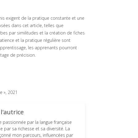
mis exigent de la pratique constante et une
sées dans cet article, telles que
rbes par similitudes et la création de fiches
tience et la pratique régulière sont
apprentissage, les apprenants pourront
tage de précision.
se », 2021
'autrice
 passionnée par la langue française
 par sa richesse et sa diversité. La
 façonné mon parcours, influencées par