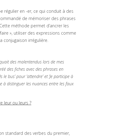
 régulier en -er, ce qui conduit à des
st recommandé de mémoriser des phrases
». Cette méthode permet d’ancrer les
aire », utiliser des expressions comme
a conjugaison irrégulière.
ovoquait des malentendus lors de mes
 créé des fiches avec des phrases en
le bus’ pour ‘attendre’ et ‘Je participe à
e à distinguer les nuances entre les faux
e leur ou leurs ?
son standard des verbes du premier,