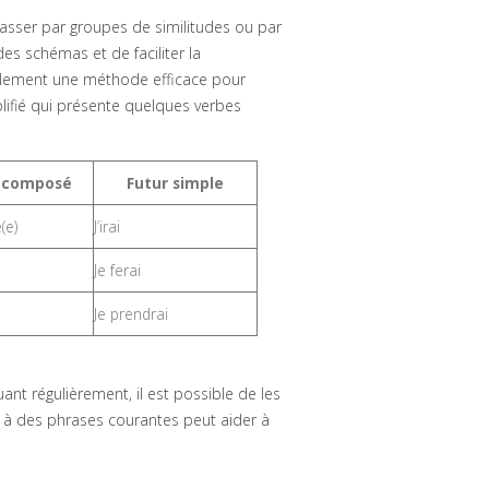
classer par groupes de similitudes ou par
 schémas et de faciliter la
galement une méthode efficace pour
mplifié qui présente quelques verbes
 composé
Futur simple
(e)
J’irai
Je ferai
Je prendrai
ant régulièrement, il est possible de les
e à des phrases courantes peut aider à