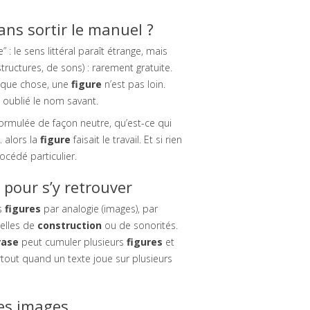
ns sortir le manuel ?
 : le sens littéral paraît étrange, mais
tructures, de sons) : rarement gratuite.
elque chose, une
figure
n’est pas loin.
oublié le nom savant.
ormulée de façon neutre, qu’est-ce qui
e… alors la
figure
faisait le travail. Et si rien
océdé particulier.
 pour s’y retrouver
es
figures
par analogie (images), par
celles de
construction
ou de sonorités.
rase
peut cumuler plusieurs
figures
et
rtout quand un texte joue sur plusieurs
des images