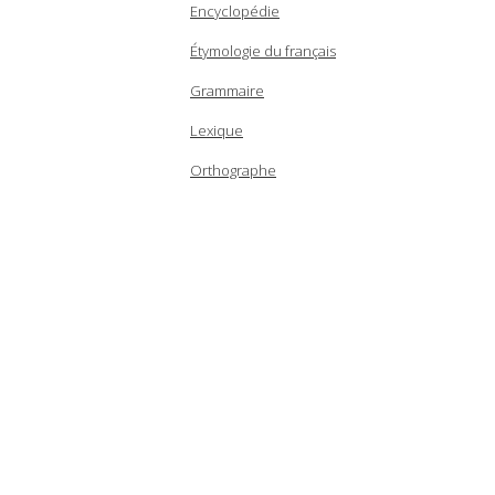
Encyclopédie
Étymologie du français
Grammaire
Lexique
Orthographe