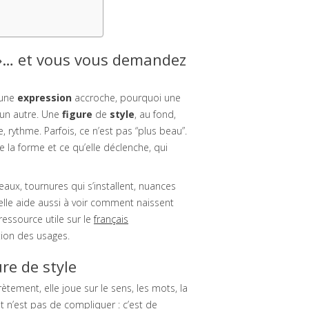
 »… et vous vous demandez
 une
expression
accroche, pourquoi une
’un autre. Une
figure
de
style
, au fond,
 rythme. Parfois, ce n’est pas “plus beau”.
re la forme et ce qu’elle déclenche, qui
ux, tournures qui s’installent, nuances
lle aide aussi à voir comment naissent
 ressource utile sur le
français
tion des usages.
ure de style
ètement, elle joue sur le sens, les mots, la
t n’est pas de compliquer : c’est de