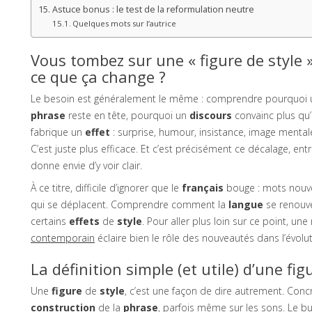
Astuce bonus : le test de la reformulation neutre
Quelques mots sur l’autrice
Vous tombez sur une « figure de style
ce que ça change ?
Le besoin est généralement le même : comprendre pourquoi
phrase
reste en tête, pourquoi un
discours
convainc plus qu
fabrique un
effet
: surprise, humour, insistance, image mentale,
C’est juste plus efficace. Et c’est précisément ce décalage, ent
donne envie d’y voir clair.
À ce titre, difficile d’ignorer que le
français
bouge : mots nouvea
qui se déplacent. Comprendre comment la
langue
se renouve
certains
effets
de
style
. Pour aller plus loin sur ce point, une
contemporain
éclaire bien le rôle des nouveautés dans l’évolu
La définition simple (et utile) d’une fig
Une
figure
de
style
, c’est une façon de dire autrement. Concr
construction
de la
phrase
, parfois même sur les sons. Le bu