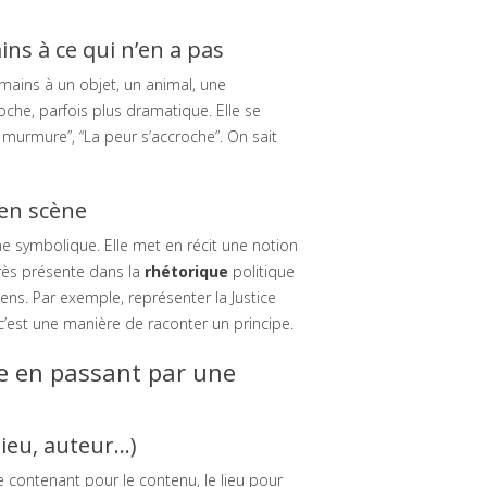
ns à ce qui n’en a pas
mains à un objet, un animal, une
oche, parfois plus dramatique. Elle se
t murmure”, “La peur s’accroche”. On sait
 en scène
ne symbolique. Elle met en récit une notion
 Très présente dans la
rhétorique
politique
ens. Par exemple, représenter la Justice
c’est une manière de raconter un principe.
se en passant par une
 lieu, auteur…)
le contenant pour le contenu, le lieu pour