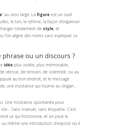
e
” au sens large. La
figure
est un outil
itudes, le ton, le rythme, la façon d’organiser
changer totalement de
style
, et
où l’on aligne des noms sans expliquer ce
e phrase ou un discours ?
une
idée
plus visible, plus mémorable,
de vitesse, de tension, de solennité, ou au
n appuie au bon endroit, et le message
ourde, une insistance qui tourne au slogan…
ps. Une insistance spontanée pour
rire… Sans manuel, sans étiquette. C’est
end ce qui fonctionne, et on peut le
, ou même une introduction d’exposé où il