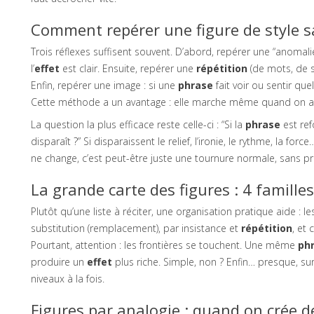
Comment repérer une figure de style sa
Trois réflexes suffisent souvent. D’abord, repérer une “anomalie”
l’
effet
est clair. Ensuite, repérer une
répétition
(de mots, de s
Enfin, repérer une image : si une
phrase
fait voir ou sentir qu
Cette méthode a un avantage : elle marche même quand on a 
La question la plus efficace reste celle-ci : “Si la
phrase
est ref
disparaît ?” Si disparaissent le relief, l’ironie, le rythme, la forc
ne change, c’est peut-être juste une tournure normale, sans pr
La grande carte des figures : 4 familles
Plutôt qu’une liste à réciter, une organisation pratique aide : l
substitution (remplacement), par insistance et
répétition
, et 
Pourtant, attention : les frontières se touchent. Une même
ph
produire un
effet
plus riche. Simple, non ? Enfin… presque, su
niveaux à la fois.
Figures par analogie : quand on crée 