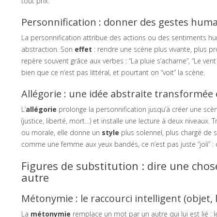
tout prix.
Personnification : donner des gestes humai
La personnification attribue des actions ou des sentiments hu
abstraction. Son
effet
: rendre une scène plus vivante, plus pr
repère souvent grâce aux verbes : “La pluie s’acharne”, “Le ven
bien que ce n’est pas littéral, et pourtant on “voit” la scène.
Allégorie : une idée abstraite transformée
L’
allégorie
prolonge la personnification jusqu’à créer une scè
(justice, liberté, mort…) et installe une lecture à deux niveaux.
ou morale, elle donne un
style
plus solennel, plus chargé de s
comme une femme aux yeux bandés, ce n’est pas juste “joli” : 
Figures de substitution : dire une cho
autre
Métonymie : le raccourci intelligent (objet,
La
métonymie
remplace un mot par un autre qui lui est lié : 