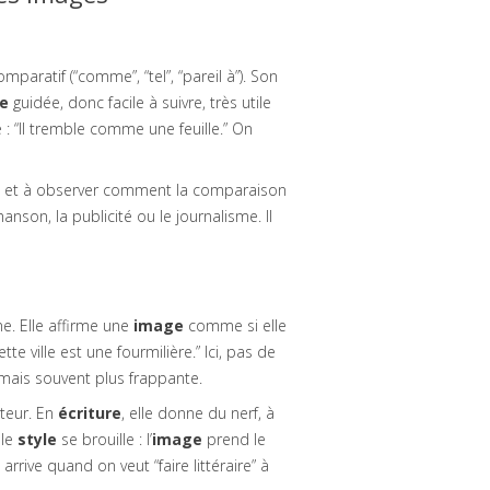
mparatif (“comme”, “tel”, “pareil à”). Son
e
guidée, donc facile à suivre, très utile
: “Il tremble comme une feuille.” On
s et à observer comment la comparaison
nson, la publicité ou le journalisme. Il
ne. Elle affirme une
image
comme si elle
e ville est une fourmilière.” Ici, pas de
 mais souvent plus frappante.
teur. En
écriture
, elle donne du nerf, à
 le
style
se brouille : l’
image
prend le
rrive quand on veut “faire littéraire” à