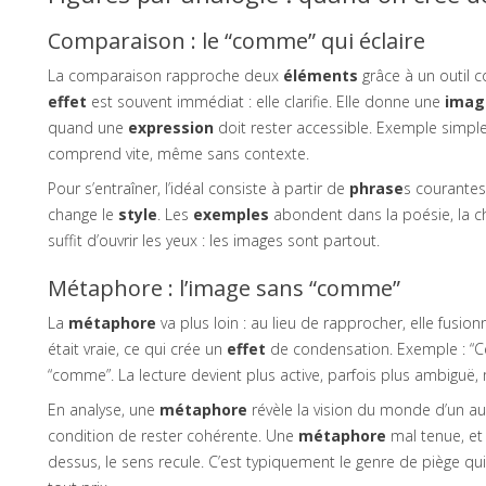
Comparaison : le “comme” qui éclaire
La comparaison rapproche deux
éléments
grâce à un outil co
effet
est souvent immédiat : elle clarifie. Elle donne une
imag
quand une
expression
doit rester accessible. Exemple simple 
comprend vite, même sans contexte.
Pour s’entraîner, l’idéal consiste à partir de
phrase
s courante
change le
style
. Les
exemples
abondent dans la poésie, la cha
suffit d’ouvrir les yeux : les images sont partout.
Métaphore : l’image sans “comme”
La
métaphore
va plus loin : au lieu de rapprocher, elle fusion
était vraie, ce qui crée un
effet
de condensation. Exemple : “Cett
“comme”. La lecture devient plus active, parfois plus ambiguë,
En analyse, une
métaphore
révèle la vision du monde d’un au
condition de rester cohérente. Une
métaphore
mal tenue, et
dessus, le sens recule. C’est typiquement le genre de piège qui a