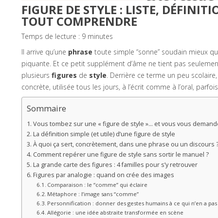
FIGURE DE STYLE : LISTE, DÉFINI
TOUT COMPRENDRE
Temps de lecture :
9
minutes
Il arrive qu’une
phrase
toute simple “sonne” soudain mieux qu’u
piquante. Et ce petit supplément d’âme ne tient pas seulement 
plusieurs
figures
de
style
. Derrière ce terme un peu scolaire,
concrète, utilisée tous les jours, à l’écrit comme à l’oral, parf
Sommaire
Vous tombez sur une « figure de style »… et vous vous demand
La définition simple (et utile) d’une figure de style
À quoi ça sert, concrètement, dans une phrase ou un discours 
Comment repérer une figure de style sans sortir le manuel ?
La grande carte des figures : 4 familles pour s’y retrouver
Figures par analogie : quand on crée des images
Comparaison : le “comme” qui éclaire
Métaphore : l’image sans “comme”
Personnification : donner des gestes humains à ce qui n’en a pas
Allégorie : une idée abstraite transformée en scène