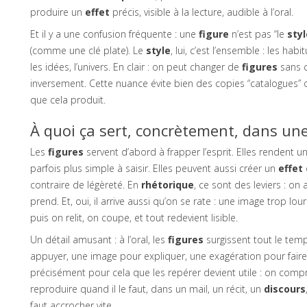
produire un
effet
précis, visible à la lecture, audible à l’oral.
Et il y a une confusion fréquente : une
figure
n’est pas “le
styl
(comme une clé plate). Le
style
, lui, c’est l’ensemble : les hab
les idées, l’univers. En clair : on peut changer de
figures
sans 
inversement. Cette nuance évite bien des copies “catalogues” 
que cela produit.
À quoi ça sert, concrètement, dans un
Les
figures
servent d’abord à frapper l’esprit. Elles rendent 
parfois plus simple à saisir. Elles peuvent aussi créer un
effet
contraire de légèreté. En
rhétorique
, ce sont des leviers : o
prend. Et, oui, il arrive aussi qu’on se rate : une image trop l
puis on relit, on coupe, et tout redevient lisible.
Un détail amusant : à l’oral, les
figures
surgissent tout le tem
appuyer, une image pour expliquer, une exagération pour faire 
précisément pour cela que les repérer devient utile : on compr
reproduire quand il le faut, dans un mail, un récit, un
discours
faut accrocher vite.