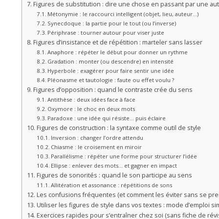
Figures de substitution : dire une chose en passant par une au
Métonymie : le raccourci intelligent (objet, lieu, auteur…)
Synecdoque : la partie pour le tout (ou l’inverse)
Périphrase : tourner autour pour viser juste
Figures d’insistance et de répétition : marteler sans lasser
Anaphore : répéter le début pour donner un rythme
Gradation : monter (ou descendre) en intensité
Hyperbole : exagérer pour faire sentir une idée
Pléonasme et tautologie : faute ou effet voulu ?
Figures d’opposition : quand le contraste crée du sens
Antithèse : deux idées face à face
Oxymore : le choc en deux mots
Paradoxe : une idée qui résiste… puis éclaire
Figures de construction : la syntaxe comme outil de style
Inversion : changer l’ordre attendu
Chiasme : le croisement en miroir
Parallélisme : répéter une forme pour structurer l’idée
Ellipse : enlever des mots… et gagner en impact
Figures de sonorités : quand le son participe au sens
Allitération et assonance : répétitions de sons
Les confusions fréquentes (et comment les éviter sans se pren
Utiliser les figures de style dans vos textes : mode d’emploi s
Exercices rapides pour s’entraîner chez soi (sans fiche de révi