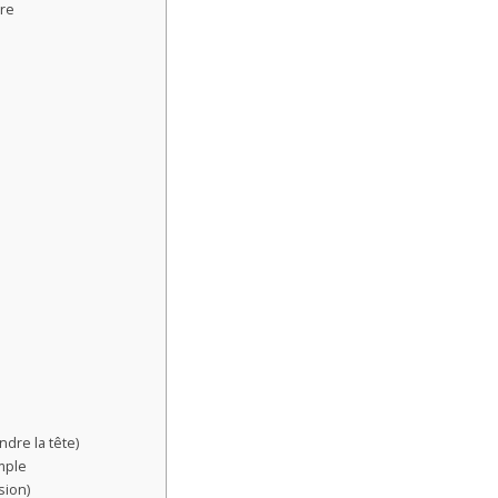
tre
dre la tête)
imple
sion)