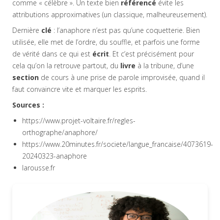
comme « célèbre ». Un texte bien
référencé
évite les
attributions approximatives (un classique, malheureusement).
Dernière
clé
: l’anaphore n’est pas qu’une coquetterie. Bien
utilisée, elle met de l’ordre, du souffle, et parfois une forme
de vérité dans ce qui est
écrit
. Et c’est précisément pour
cela qu’on la retrouve partout, du
livre
à la tribune, d’une
section
de cours à une prise de parole improvisée, quand il
faut convaincre vite et marquer les esprits.
Sources :
https://www.projet-voltaire.fr/regles-
orthographe/anaphore/
https://www.20minutes.fr/societe/langue_francaise/4073619-
20240323-anaphore
larousse.fr