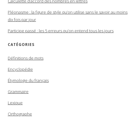
Calculette d’accord des nombres en lettres
Pléonasme : la figure de style qu’on utilise sans le savoir au moins
dix fois par jour
Participe passé : les 5 erreurs qu’on entend tous les jours
CATÉGORIES
Définitions de mots
Encyclopédie
Étymologie du français
Grammaire
Lexique
Orthographe